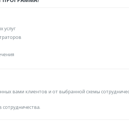
Я ПРОГРАММА?
х услуг
страторов
ечения
нных вами клиентов и от выбранной схемы сотрудничес
 сотрудничества.