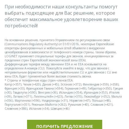
При необходимости наши консультанты помогут
выбрать подходящее для Вас решение, которое
обеспечит максимальное удовлетворение ваших
потребностей!
На основании решения, принятого Управлением по регулированию связи
(Communications Regulatory Authority) от 01/01/2016, некоторые Европейские
операторы фиксированных и мобильных сетей объявили о внедрении
ценообразования в зависимости от телефонного номера страны, таким образом,
LOGINET применяет специальные тарифы для звонков, инициированных за
пределами стран Европейской экономической зоны (EEA).
Дифференцация тарифов между звонками EEA и не EEA основывается на
определении А-номера (CLI). Пожалуйста имейте в виду, что для звонков с
неправильным форматом или недействительными CLI и для звонков с CLI вне
зоны EEA, будет применяться более высокая стоимость звонка.
* Страны и телефонные коды стран-членов EEA:
Кипр (+357), Чехия (+420), Дания (+45), Эстония (+372), Финляндия (+359), (+358),
Франция (+33), Французская Гвиана (+594), Германия (+49), Гибралтар (+350), Греция
(+30), Гваделупа (+590), Венгрия (+36), Исландия (+354), Ирландия (+353), Италия
(+39), Латвия (+371), Лихтенштейн (+423), Литва (+370), Люксембург (+352), Мальта
(+356), Мартиника (+596), Нидерланды (+31), Норвегия (+47), Польша (+48),
Португалия (+351), Реюньон-Майотта (+262), Румыния (+40), Словакия (+421),
Словения (+386), Испания (+34), Швеция (+46)
ПОЛУЧИТЬ ПРЕДЛОЖЕНИЕ