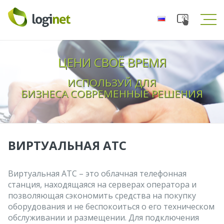
Toggle
Tog
navigation
navi
ЦЕНИ СВОЁ ВРЕМЯ
ИСПОЛЬЗУЙ ДЛЯ
БИЗНЕСА СОВРЕМЕННЫЕ РЕШЕНИЯ
ВИРТУАЛЬНАЯ АТС
Виртуальная АТС – это облачная телефонная
станция, находящаяся на серверах оператора и
позволяющая сэкономить средства на покупку
оборудования и не беспокоиться о его техническом
обслуживании и размещении. Для подключения