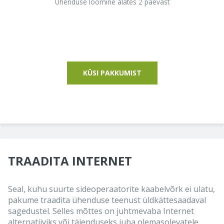
Ühenduse loomine alates 2 päevast
KÜSI PAKKUMIST
TRAADITA INTERNET
Seal, kuhu suurte sideoperaatorite kaabelvõrk ei ulatu,
pakume traadita ühenduse teenust üldkättesaadaval
sagedustel. Selles mõttes on juhtmevaba Internet
alternatiiviks või täienduseks juba olemasolevatele