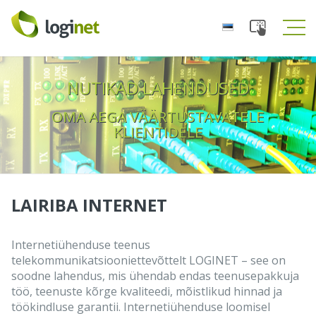
Toggle
Tog
navigation
navi
NUTIKAD LAHENDUSED
OMA AEGA VÄÄRTUSTAVATELE
KLIENTIDELE
LAIRIBA INTERNET
Internetiühenduse teenus
telekommunikatsiooniettevõttelt LOGINET – see on
soodne lahendus, mis ühendab endas teenusepakkuja
töö, teenuste kõrge kvaliteedi, mõistlikud hinnad ja
töökindluse garantii. Internetiühenduse loomisel