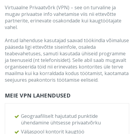
Virtuaalne Privaatvõrk (VPN) – see on turvaline ja
mugav privaatse info vahetamise viis nii ettevõtte
partnerite, erinevate osakondade kui kaugtöötajate
vahel.
Antud lahenduse kasutajad saavad töökindla võimaluse
pääseda ligi ettevõtte siseinfole, osaleda
teabevahetuses, samuti kasutada ühiseid programme
ja teenuseid (nt telefonisidet). Selle abil saab mugavalt
organiseerida töid nii erinevates kontorites üle terve
maailma kui ka korraldada kodus töötamist, kaotamata
seejuures peakontoris töötamise eeliseid.
MEIE VPN LAHENDUSED
Geograafiliselt hajutatud punktide
ühendamine ühtsesse privaatvõrku
Väljaspool kontorit kaugtöö