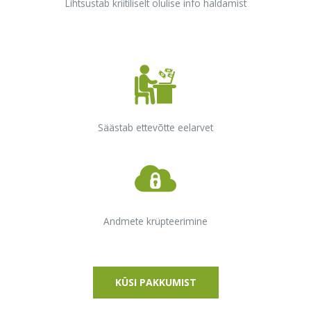
Lihtsustab kriitiliselt olulise info haldamist
Säästab ettevõtte eelarvet
Andmete krüpteerimine
KÜSI PAKKUMIST