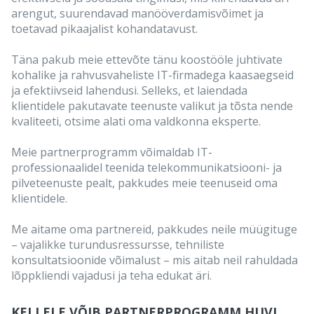
arengut, suurendavad manööverdamisvõimet ja
toetavad pikaajalist kohandatavust.
Täna pakub meie ettevõte tänu koostööle juhtivate
kohalike ja rahvusvaheliste IT-firmadega kaasaegseid
ja efektiivseid lahendusi. Selleks, et laiendada
klientidele pakutavate teenuste valikut ja tõsta nende
kvaliteeti, otsime alati oma valdkonna eksperte.
Meie partnerprogramm võimaldab IT-
professionaalidel teenida telekommunikatsiooni- ja
pilveteenuste pealt, pakkudes meie teenuseid oma
klientidele.
Me aitame oma partnereid, pakkudes neile müügituge
– vajalikke turundusressursse, tehniliste
konsultatsioonide võimalust – mis aitab neil rahuldada
lõppkliendi vajadusi ja teha edukat äri.
KELLELE VÕIB PARTNERPROGRAMM HUVI