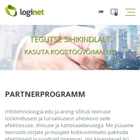
Toggle
Tog
navigation
navi
TEGUTSE SIHIKINDLALT
KASUTA KOOSTÖÖVÕIMALUSI
PARTNERPROGRAMM
Infotehnoloogia edu ja areng sõltub teenuse
töökindlusest ja turvalisusest üheskoos selle
efektiivsuse, lihtsuse ja kättesaadavusega. Me püüame
teenuste ostjate ja müüjate kokkuviimiseks pakkuda
efektiivseid ja soodsaid tingimusi, mis kiirendavad äri