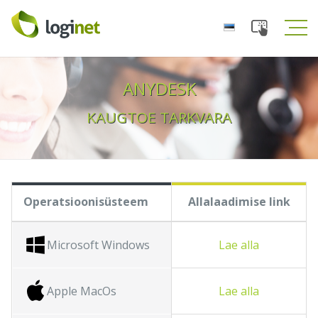
Toggle
Tog
navigation
navi
ANYDESK
KAUGTOE TARKVARA
Operatsioonisüsteem
Allalaadimise link
Microsoft Windows
Lae alla
Apple MacOs
Lae alla