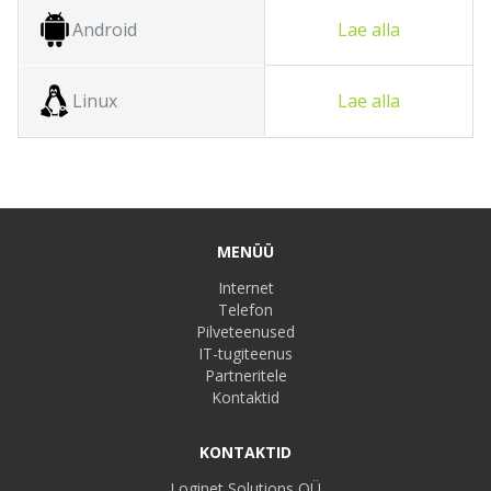
Android
Lae alla
Linux
Lae alla
MENÜÜ
Internet
Telefon
Pilveteenused
IT-tugiteenus
Partneritele
Kontaktid
KONTAKTID
Loginet Solutions OÜ