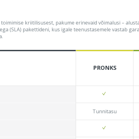
toimimise kriitilisusest, pakume erinevaid võimalusi – alust
ga (SLA) pakettideni, kus igale teenustasemele vastab gara
a.
PRONKS
Tunnitasu