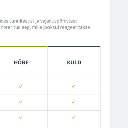
ades tunnitasust ja vajaduspõhistest
nteeritud aeg, mille jooksul reageeritakse
HÕBE
KULD