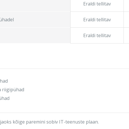
Eraldi tellitav
pühadel
Eraldi tellitav
Eraldi tellitav
ühad
a riigipühad
pühad
jaoks kõige paremini sobiv IT-teenuste plaan.