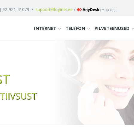
1) 92-921-41079
/
support@loginet.ee
/
(
muu OS
)
INTERNET
TELEFON
PILVETEENUSED
ST
TIIVSUST