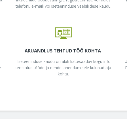
telefoni, e-maili või Iseteeninduse veebiliidese kaudu.
ARUANDLUS TEHTUD TÖÖ KOHTA
Iseteeninduse kaudu on alati kättesaadav kogu info
U
e
teostatud tööde ja nende lahendamisele kulunud aja
I
kohta.