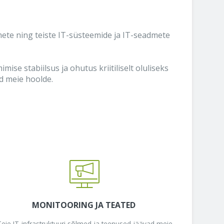
dmete ning teiste IT-süsteemide ja IT-seadmete
se stabiilsus ja ohutus kriitiliselt oluliseks
d meie hoolde.
MONITOORING JA TEATED
Teie IT-infrastruktuuri sõlmed ja teenused jäävad meie