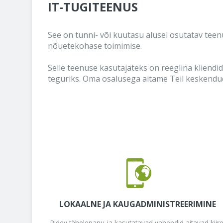
IT-TUGITEENUS
See on tunni- või kuutasu alusel osutatav teenu
nõuetekohase toimimise.
Selle teenuse kasutajateks on reeglina kliendid
teguriks. Oma osalusega aitame Teil keskendud
LOKAALNE JA KAUGADMINISTREERIMINE
Pidev tähelepanu ja kasutatavad vahendid aitavad kiire