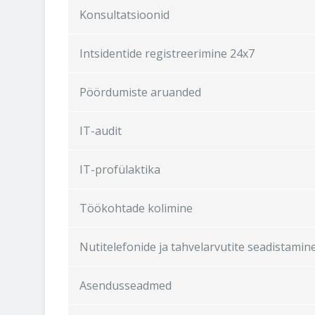
Konsultatsioonid
Intsidentide registreerimine 24х7
Pöördumiste aruanded
IT-audit
IT-profülaktika
Töökohtade kolimine
Nutitelefonide ja tahvelarvutite seadistamin
Asendusseadmed