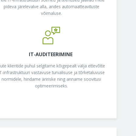
pideva järelevalve alla, andes automaatteavituste
võimaluse.
IT-AUDITEERIMINE
ute klientide puhul selgitame kõigepealt välja ettevõtte
T-infrastruktuuri vastavuse turvalisuse ja tõrketaluvuse
normidele, hindame äririske ning anname soovitusi
optimeerimiseks.