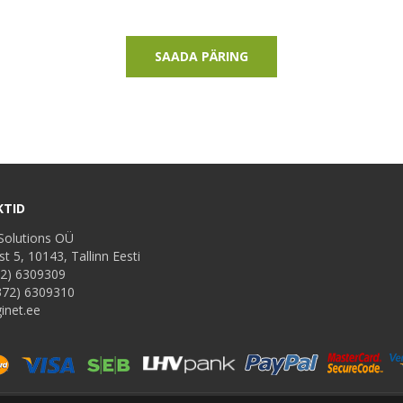
SAADA PÄRING
TID
Solutions OÜ
t 5, 10143, Tallinn Eesti
2) 6309309
372) 6309310
inet.ee