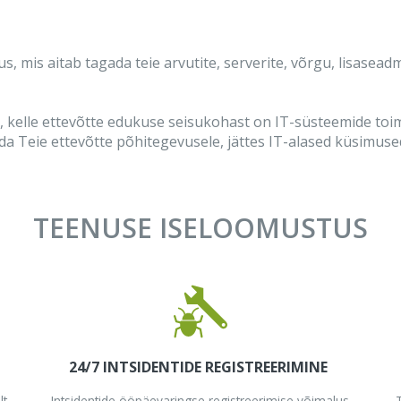
s, mis aitab tagada teie arvutite, serverite, võrgu, lisasea
, kelle ettevõtte edukuse seisukohast on IT-süsteemide toimimi
a Teie ettevõtte põhitegevusele, jättes IT-alased küsimuse
TEENUSE ISELOOMUSTUS
24/7 INTSIDENTIDE REGISTREERIMINE
lt
Intsidentide ööpäevaringse registreerimise võimalus