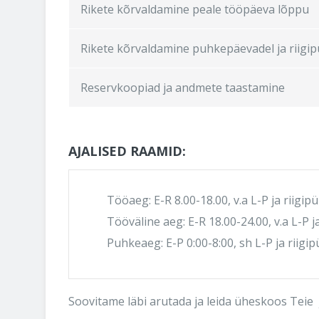
Rikete kõrvaldamine peale tööpäeva lõppu
Rikete kõrvaldamine puhkepäevadel ja riigi
Reservkoopiad ja andmete taastamine
AJALISED RAAMID:
Tööaeg: E-R 8.00-18.00, v.a L-P ja riigip
Tööväline aeg: E-R 18.00-24.00, v.a L-P j
Puhkeaeg: E-P 0:00-8:00, sh L-P ja riigi
Soovitame läbi arutada ja leida üheskoos Teie 