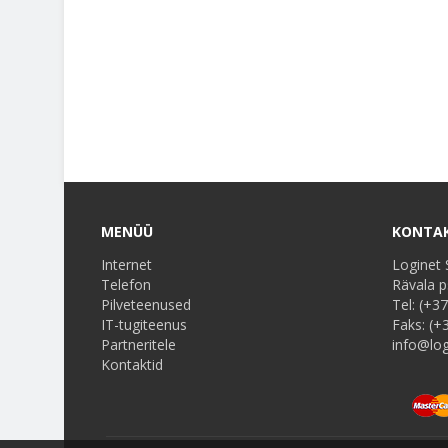
MENÜÜ
KONTAK
Internet
Loginet 
Telefon
Rävala ps
Pilveteenused
Tel:
(+37
IT-tugiteenus
Faks:
(+
Partneritele
info@log
Kontaktid