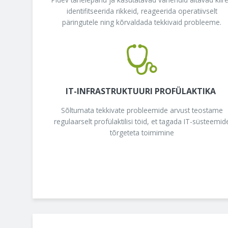
identifitseerida rikkeid, reageerida operatiivselt
päringutele ning kõrvaldada tekkivaid probleeme.
IT-INFRASTRUKTUURI PROFÜLAKTIKA
Sõltumata tekkivate probleemide arvust teostame
regulaarselt profülaktilisi töid, et tagada IT-süsteemid
tõrgeteta toimimine